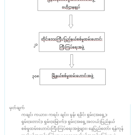
မှတ်ချက်
ကချင်၊ ကယား၊ ကရင်၊ ချင်း၊ မွန်၊ ရခိုင်၊ ရှမ်း(အရှေ့)၊
ရှမ်း(တောင်)၊ ရှမ်း(မြောက်)၊ ရှမ်း(အရှေ့အလယ်)ပြည်နယ်
စစ်မှုထမ်းဟောင်းကြီးကြပ်ရေးအဖွဲ့များ၊ နေပြည်တော်၊ ရန်ကုန်