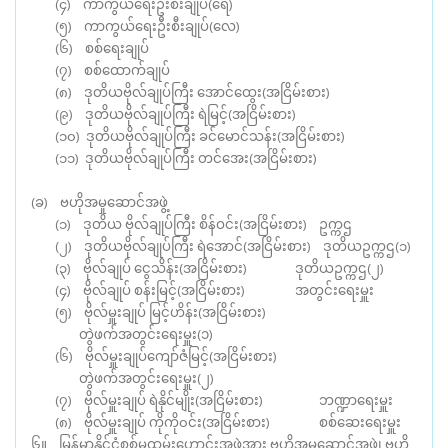
(၄) ကာကွယ်ရေးဦးစီးချုပ်(ရေ)
(၅) ကာကွယ်ရေးဦးစီးချုပ်(လေ)
(၆) စစ်ရေးချုပ်
(၇) စစ်ထောက်ချုပ်
(၈) ဒုတိယဗိုလ်ချုပ်ကြီး အောင်ထွေး(အငြိမ်းစား)
(၉) ဒုတိယဗိုလ်ချုပ်ကြီး ရဲမြင့်(အငြိမ်းစား)
(၁၀)
ဒုတိယဗိုလ်ချုပ်ကြီး ခင်မောင်သန်း(အငြိမ်းစား)
(၁၁)
ဒုတိယဗိုလ်ချုပ်ကြီး တင်အေး(အငြိမ်းစား)
(ခ) ဗဟိုအမှုဆောင်အဖွဲ့
(၁) ဒုတိယ ဗိုလ်ချုပ်ကြီး စိန်ဝင်း(အငြိမ်းစား)
ဥက္ကဌ
(၂) ဒုတိယဗိုလ်ချုပ်ကြီး ရဲအောင်(အငြိမ်းစား) ဒုတိယဥက္ကဌ(၁)
(၃) ဗိုလ်ချုပ် ငွေသိန်း(အငြိမ်းစား)
ဒုတိယဥက္ကဌ(၂)
(၄) ဗိုလ်ချုပ် စန်းမြင့်(အငြိမ်းစား)
အတွင်းရေးမှူး
(၅) ဗိုလ်မှူးချုပ် မြင့်ဟိန်း(အငြိမ်းစား)
တွဲဖက်အတွင်းရေးမှူး(၁)
(၆) ဗိုလ်မှူးချုပ်ကျော်ဇံမြင့်(အငြိမ်းစား)
တွဲဖက်အတွင်းရေးမှူး(၂)
(၇) ဗိုလ်မှူးချုပ် ရဲနိုင်မျိုး(အငြိမ်းစား)
ဘဏ္ဍာရေးမှူး
(၈) ဗိုလ်မှူးချုပ် ကိုကို၀င်း(အငြိမ်းစား)
စစ်ဆေးရေးမှူး
၆။ မြန်မာနိုင်ငံစစ်မှုထမ်းဟောင်းအဖွဲ့အား ဗဟိုအမှုဆောင်အဖွဲ့၊ ဗဟို