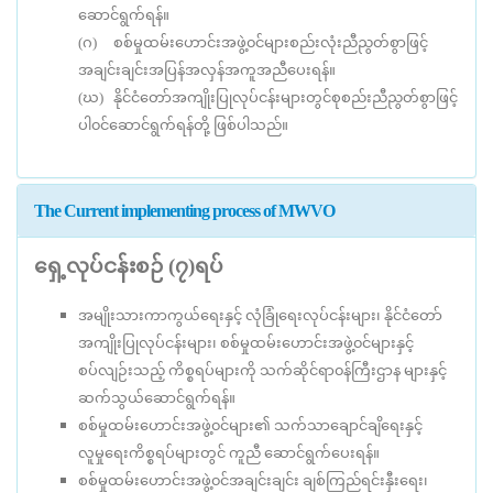
ရွက်ရန်။
ဆောင်
(ဂ) စစ်မှုထမ်းဟောင်းအဖွဲ့၀င်များစည်းလုံးညီညွတ်စွာဖြင့်
အချင်းချင်းအပြန်အလှန်အကူအညီပေးရန်။
(ဃ) နိုင်ငံတော်အကျိုးပြုလုပ်ငန်းများတွင်စုစည်းညီညွတ်စွာဖြင့်
ပါ၀င်ဆောင်ရွက်ရန်တို့ ဖြစ်ပါသည်။
The Current implementing process of MWVO
ရှေ့လုပ်ငန်းစဉ် (၇)ရပ်
အမျိုးသားကာကွယ်ရေးနှင့် လုံခြုံရေးလုပ်ငန်းများ၊ နိုင်ငံတော်
အကျိုးပြုလုပ်ငန်းများ၊ စစ်မှုထမ်းဟောင်းအဖွဲ့၀င်များနှင့်
စပ်လျဉ်းသည့် ကိစ္စရပ်များကို သက်ဆိုင်ရာ၀န်ကြီးဌာန များနှင့်
ဆက်သွယ်ဆောင်ရွက်ရန်။
စစ်မှုထမ်းဟောင်းအဖွဲ့၀င်များ၏ သက်သာချောင်ချိရေးနှင့်
လူမှုရေးကိစ္စရပ်များတွင် ကူညီ ဆောင်ရွက်ပေးရန်။
စစ်မှုထမ်းဟောင်းအဖွဲ့၀င်အချင်းချင်း ချစ်ကြည်ရင်းနှီးရေး၊