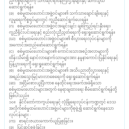
ည့်ကိစ္စရပ်များကို သက်ဆိုင်ရာ၀န်ကြီးဌာနများနှင့် ဆက်သွယ်
ဆောင်ရွက်ရန်။
(ခ) စစ်မှုထမ်းဟောင်းအဖွဲ့၀င်များ၏ သက်သာချောင်ချိရေးနှင့်
လူမှုရေးကိစ္စရပ်များတွင် ကူညီဆောင်ရွက်ပေးရန်။
(ဂ) စစ်မှုထမ်းဟောင်းအဖွဲ့၀င်အချင်းချင်း ချစ်ကြည်ရင်းနှီးရေး၊
ကူညီရိုင်းပင်းရေးနှင့် စည်းလုံးညီညွတ်ရေးကို ရှေးရှုဆောင်ရွက်ရန်။
(ဃ) စစ်မှုထမ်းဟောင်းအဖွဲ့၀င်များ၏ စီးပွားရေးလုပ်ငန်းများကို
အကောင်အထည်ဖော်ဆောင်ရွက်ရန်။
(င) စစ်မှုထမ်းဟောင်းများ၏ ကောင်းသောအစဉ်အလာများကို
ထိန်းသိမ်း၍ နောင်လာနောက်သားများအား နမူနာကောင်းပြနိုင်ရေးနှင့်
ပြန့်ပွားရေးကို ရှေးရှုဆောင်ရွက်ရန်။
(စ) စစ်မှုထမ်းဟောင်းအဖွဲ့၀င်များ၏ အသိပညာတိုးပွားရေးနှင့်
အရည်အသွေးမြင့်မားလာစေရေးကို ရှေးရှုဆောင်ရွက်ရန်။
(ဆ) အငြိမ်းစားယူပြီးကာစ နေထိုင်ရေးအခက်အခဲရှိသော
စစ်မှုထမ်းဟောင်းများအတွက် နေရာချထားရေး စီမံဆောင်ရွက်ရန်တို့
ဖြစ်ပါသည်။
၁၀။ နိုင်ငံတော်ကာကွယ်ရေးနှင့် လုံခြုံရေးလုပ်ငန်းကဏ္ဍတွင် ဒေသ
အလိုက်စစ်မှုထမ်းဟောင်းအဖွဲ့၀င်များကိုစုဖွဲ့၍ ဆောင်ရွက်နေသော
လုပ်ငန်းများ -
(က) စာရင်းဇယားကောက်ယူပြုစုခြင်း။
(ခ) ပြင်ဆင်စုဖွဲ့ခြင်း။