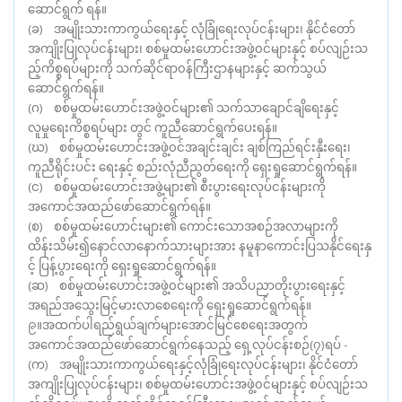
ဆောင်ရွက် ရန်။
(ခ) အမျိုးသားကာကွယ်ရေးနှင့် လုံခြုံရေးလုပ်ငန်းများ၊ နိုင်ငံတော်
အကျိုးပြုလုပ်ငန်းများ၊ စစ်မှုထမ်းဟောင်းအဖွဲ့၀င်များနှင့် စပ်လျဉ်းသ
ည့်ကိစ္စရပ်များကို သက်ဆိုင်ရာ၀န်ကြီးဌာနများနှင့် ဆက်သွယ်
ဆောင်ရွက်ရန်။
(ဂ) စစ်မှုထမ်းဟောင်းအဖွဲ့၀င်များ၏ သက်သာချောင်ချိရေးနှင့်
လူမှုရေးကိစ္စရပ်များ တွင် ကူညီဆောင်ရွက်ပေးရန်။
(ဃ) စစ်မှုထမ်းဟောင်းအဖွဲ့၀င်အချင်းချင်း ချစ်ကြည်ရင်းနှီးရေး၊
ကူညီရိုင်းပင်း ရေးနှင့် စည်းလုံညီညွတ်ရေးကို ရှေးရှုဆောင်ရွက်ရန်။
(င) စစ်မှုထမ်းဟောင်းအဖွဲ့များ၏ စီးပွားရေးလုပ်ငန်းများကို
အကောင်အထည်ဖော်ဆောင်ရွက်ရန်။
(စ) စစ်မှုထမ်းဟောင်းများ၏ ကောင်းသောအစဉ်အလာများကို
ထိန်းသိမ်း၍နောင်လာနောက်သားများအား နမူနာကောင်းပြသနိုင်ရေးနှ
င့် ပြန့်ပွားရေးကို ရှေးရှုဆောင်ရွက်ရန်။
(ဆ) စစ်မှုထမ်းဟောင်းအဖွဲ့၀င်များ၏ အသိပညာတိုးပွားရေးနှင့်
အရည်အသွေးမြင့်မားလာစေရေးကို ရှေးရှုဆောင်ရွက်ရန်။
၉။အထက်ပါရည်ရွယ်ချက်များအောင်မြင်စေရေးအတွက်
အကောင်အထည်ဖော်ဆောင်ရွက်နေသည့် ရှေ့လုပ်ငန်းစဉ်(၇)ရပ် -
(က) အမျိုးသားကာကွယ်ရေးနှင့်လုံခြုံရေးလုပ်ငန်းများ၊ နိုင်ငံတော်
အကျိုးပြုလုပ်ငန်းများ၊ စစ်မှုထမ်းဟောင်းအဖွဲ့၀င်များနှင့် စပ်လျဉ်းသ