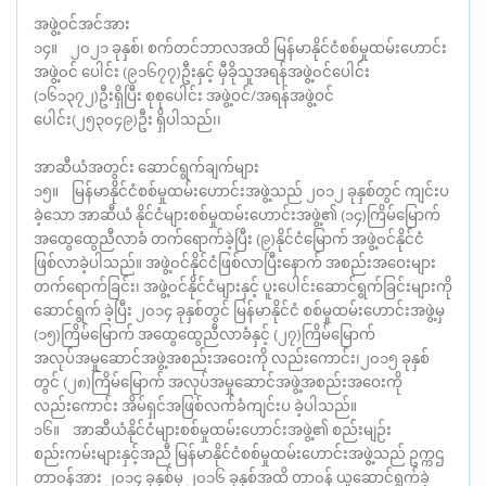
အဖွဲ့ဝင်အင်အား
၁၄။ ၂၀၂၁ ခုနှစ်၊ စက်တင်ဘာလအထိ မြန်မာနိုင်ငံစစ်မှုထမ်းဟောင်း
အဖွဲ့၀င် ပေါင်း (၉၁၆၇၇)ဦးနှင့် မှီခိုသူအရန်အဖွဲ့၀င်ပေါင်း
(၁၆၁၃၇၂)ဦးရှိပြီး စုစုပေါင်း အဖွဲ့ဝင်/အရန်အဖွဲ့ဝင်
ပေါင်း(၂၅၃၀၄၉)ဦး ရှိပါသည်၊၊
အာဆီယံအတွင်း ဆောင်ရွက်ချက်များ
၁၅။ မြန်မာနိုင်ငံစစ်မှုထမ်းဟောင်းအဖွဲ့သည် ၂၀၁၂ ခုနှစ်တွင် ကျင်းပ
ခဲ့သော အာဆီယံ နိုင်ငံများစစ်မှုထမ်းဟောင်းအဖွဲ့၏ (၁၄)ကြိမ်မြောက်
အထွေထွေညီလာခံ တက်ရောက်ခဲ့ပြီး (၉)နိုင်ငံမြောက် အဖွဲ့၀င်နိုင်ငံ
ဖြစ်လာခဲ့ပါသည်။ အဖွဲ့၀င်နိုင်ငံဖြစ်လာပြီးနောက် အစည်းအဝေးများ
တက်ရောက်ခြင်း၊ အဖွဲ့၀င်နိုင်ငံများနှင့် ပူးပေါင်းဆောင်ရွက်ခြင်းများကို
ဆောင်ရွက် ခဲ့ပြီး ၂၀၁၄ ခုနှစ်တွင် မြန်မာနိုင်ငံ စစ်မှုထမ်းဟောင်းအဖွဲ့မှ
(၁၅)ကြိမ်မြောက် အထွေထွေညီလာခံနှင့် (၂၇)ကြိမ်မြောက်
အလုပ်အမှုဆောင်အဖွဲ့အစည်းအဝေးကို လည်းကောင်း၊၂၀၁၅ ခုနှစ်
တွင် (၂၈)ကြိမ်မြောက် အလုပ်အမှုဆောင်အဖွဲ့အစည်းအဝေးကို
လည်းကောင်း အိမ်ရှင်အဖြစ်လက်ခံကျင်းပ ခဲ့ပါသည်။
၁၆။ အာဆီယံနိုင်ငံများစစ်မှုထမ်းဟောင်းအဖွဲ့၏ စည်းမျဉ်း
စည်းကမ်းများနှင့်အညီ မြန်မာနိုင်ငံစစ်မှုထမ်းဟောင်းအဖွဲ့သည် ဥက္ကဌ
တာ၀န်အား ၂၀၁၄ ခုနှစ်မှ ၂၀၁၆ ခုနှစ်အထိ တာ၀န် ယူဆောင်ရွက်ခဲ့