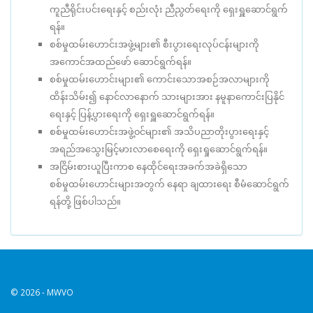
ကူညီရိုင်းပင်းရေးနှင့် စည်းလုံး ညီညွတ်ရေးကို ရှေးရှူဆောင်ရွက်
ရန်။
စစ်မှုထမ်းဟောင်းအဖွဲ့များ၏ စီးပွားရေးလုပ်ငန်းများကို
အကောင်အထည်ဖော် ဆောင်ရွက်ရန်။
စစ်မှုထမ်းဟောင်းများ၏ ကောင်းသောအစဉ်အလာများကို
ထိန်းသိမ်း၍ နောင်လာနောက် သားများအား နမူနာကောင်းပြနိုင်
ရေးနှင့် ပြန့်ပွားရေးကို ရှေးရှူဆောင်ရွက်ရန်။
စစ်မှုထမ်းဟောင်းအဖွဲ့၀င်များ၏ အသိပညာတိုးပွားရေးနှင့်
အရည်အသွေးမြင့်မားလာစေရေးကို ရှေးရှုဆောင်ရွက်ရန်။
အငြိမ်းစားယူပြီးကာစ နေထိုင်ရေးအခက်အခဲရှိသော
စစ်မှုထမ်းဟောင်းများအတွက် နေရာ ချထားရေး စီမံဆောင်ရွက်
ရန်တို့ ဖြစ်ပါသည်။
© 2026 - MWVO