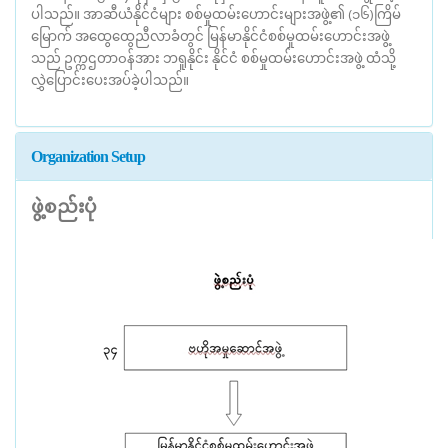
ပါသည်။ အာဆီယံနိုင်ငံများ စစ်မှုထမ်းဟောင်းများအဖွဲ့၏ (၁၆)ကြိမ်
မြောက် အထွေထွေညီလာခံတွင် မြန်မာနိုင်ငံစစ်မှုထမ်းဟောင်းအဖွဲ့
သည် ဥက္ကဌတာ၀န်အား ဘရူနိုင်း နိုင်ငံ စစ်မှုထမ်းဟောင်းအဖွဲ့ ထံသို့
လွှဲပြောင်းပေးအပ်ခဲ့ပါသည်။
Organization Setup
ဖွဲ့စည်းပုံ