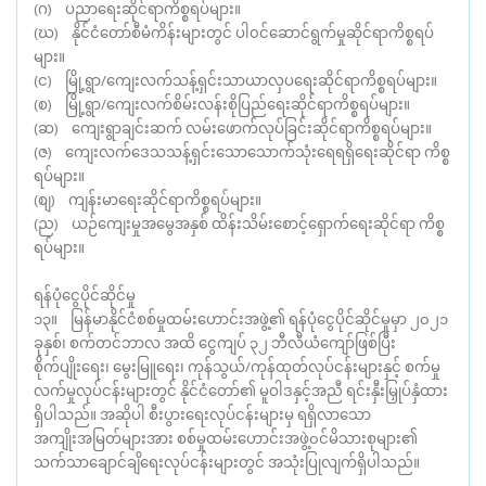
(ဂ) ပညာရေးဆိုင်ရာကိစ္စရပ်များ။
(ဃ) နိုင်ငံတော်စီမံကိန်းများတွင် ပါ၀င်ဆောင်ရွက်မှုဆိုင်ရာကိစ္စရပ်
များ။
(င) မြို့ရွာ/ကျေးလက်သန့်ရှင်းသာယာလှပရေးဆိုင်ရာကိစ္စရပ်များ။
(စ) မြို့ရွာ/ကျေးလက်စိမ်းလန်းစိုပြည်ရေးဆိုင်ရာကိစ္စရပ်များ။
(ဆ) ကျေးရွာချင်းဆက် လမ်းဖောက်လုပ်ခြင်းဆိုင်ရာကိစ္စရပ်များ။
(ဇ) ကျေးလက်ဒေသသန့်ရှင်းသောသောက်သုံးရေရရှိရေးဆိုင်ရာ ကိစ္စ
ရပ်များ။
(စျ) ကျန်းမာရေးဆိုင်ရာကိစ္စရပ်များ။
(ည) ယဉ်ကျေးမှုအမွေအနှစ် ထိန်းသိမ်းစောင့်ရှောက်ရေးဆိုင်ရာ ကိစ္စ
ရပ်များ။
ရန်ပုံငွေပိုင်ဆိုင်မှု
၁၃။ မြန်မာနိုင်ငံစစ်မှုထမ်းဟောင်းအဖွဲ့၏ ရန်ပုံငွေပိုင်ဆိုင်မှုမှာ ၂၀၂၁
ခုနှစ်၊ စက်တင်ဘာလ အထိ ငွေကျပ် ၃၂ ဘီလီယံကျော်ဖြစ်ပြီး
စိုက်ပျိုးရေး၊ မွေးမြူရေး၊ ကုန်သွယ်/ကုန်ထုတ်လုပ်ငန်းများနှင့် စက်မှု
လက်မှုလုပ်ငန်းများတွင် နိုင်ငံတော်၏ မူဝါဒနှင့်အညီ ရင်းနှီးမြှုပ်နှံထား
ရှိပါသည်။ အဆိုပါ စီးပွားရေးလုပ်ငန်းများမှ ရရှိလာသော
အကျိုးအမြတ်များအား စစ်မှုထမ်းဟောင်းအဖွဲ့၀င်မိသားစုများ၏
သက်သာချောင်ချိရေးလုပ်ငန်းများတွင် အသုံးပြုလျက်ရှိပါသည်။