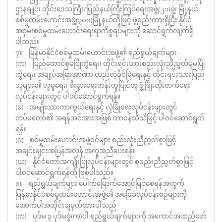
ဌာနချုပ်၊ တိုင်းဒေသကြီး/ပြည်နယ်ကြီးကြပ်ရေးအဖွဲ့(၂၁)ဖွဲ့၊ မြို့နယ်
စစ်မှုထမ်းဟောင်းအဖွဲ့(၃၀၈)မြို့နယ်တို့ဖြင့် ဖွဲ့စည်းထားရှိပြီး နိုင်ငံ
အဝှမ်းစစ်မှုထမ်းဟောင်းရေးရာကိစ္စရပ်များကို ဆောင်ရွက်လျက်ရှိ
ပါသည်။
၇။ မြန်မာနိုင်ငံစစ်မှုထမ်းဟောင်းအဖွဲ့၏ ရည်ရွယ်ချက်များ -
(က) ပြည်ထောင်စုမပြိုကွဲရေး၊ တိုင်းရင်းသားစည်းလုံးညီညွတ်မှုမပြို
ကွဲရေး၊ အချုပ်အခြာအာဏာ တည်တံ့ခိုင်မြဲရေးနှင့် တိုင်းရင်းသားပြည်
သူများ၏ လူမှုရေး၊ စီးပွားရေးတန်းတူပြိုင်တူ ဖွံ့ဖြိုးတိုးတက်ရေး
လုပ်ငန်းများတွင် ပါ၀င်ဆောင်ရွက်ရန်။
(ခ) အမျိုးသားကာကွယ်ရေးနှင့် လုံခြုံရေးလုပ်ငန်းများတွင်
တပ်မတော်၏ အရန်အင်အားအဖြစ် တာ၀န်သိသိဖြင့် ပါ၀င်ဆောင်ရွက်
ရန်။
(ဂ) စစ်မှုထမ်းဟောင်းအဖွဲ့၀င်များ စည်းလုံးညီညွတ်စွာဖြင့်
အချင်းချင်းအပြန်အလှန် အကူအညီပေးရန်။
(ဃ) နိုင်ငံတော်အကျိုးပြုလုပ်ငန်းများတွင် စုစည်းညီညွတ်စွာဖြင့်
ပါ၀င်ဆောင်ရွက်ရန်တို့ ဖြစ်ပါသည်။
၈။ ရည်ရွယ်ချက်များ ပေါက်မြောက်အောင်မြင်စေရန်အတွက်
မြန်မာနိုင်ငံစစ်မှုထမ်းဟောင်းအဖွဲ့၏ အခြေခံလုပ်ငန်းစဉ်များကို
အောက်ပါအတိုင်းချမှတ်ထားပါသည် -
(က) ပုဒ်မ ၃ ပုဒ်မခွဲ(က)ပါ ရည်ရွယ်ချက်များကို အကောင်အထည်ဖော်