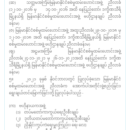
(ဆ) သတ္တမအကြိမ်မြန်မာနိုင်ငံစစ်မှုထမ်းဟောင်းအဖွဲ့ ညီလာခံ
(၁၂-၁၀-၂၀၁၆ မှ ၁၄-၁၀-၂၀၁၆ အထိ နေပြည်တော်၊ ဒက္ခိဏသီရိ
မြို့နယ်ရှိ မြန်မာနိုင်ငံစစ်မှုထမ်းဟောင်းအဖွဲ့ ဗဟိုဌာနချုပ် ညီလာခံ
ခန်းမ)
(ဇ) မြန်မာနိုင်ငံစစ်မှုထမ်းဟောင်းအဖွဲ့ အထူးညီလာခံ(၂၉-၁၀-၂၀၁၈ မှ
၁၂-၁၀-၂၀၁၈ အထိ နေပြည်တော်၊ ဒက္ခိဏသီရိမြို့နယ်ရှိ မြန်မာနိုင်ငံ
စစ်မှုထမ်းဟောင်းအဖွဲ့ ဗဟိုဌာနချုပ် ညီလာခံခန်းမ)
(ဈ) အဠမအကြိမ် မြန်မာနိုင်ငံစစ်မှုထမ်းဟောင်းအဖွဲ့
ညီလာခံ(၂၄-၁၁-၂၀၂၁ မှ ၂၆-၁၁-၂၀၂၁အထိ နေပြည်တော်၊ ဒက္ခိဏ
သီရိမြို့နယ်ရှိ မြန်မာနိုင်ငံစစ်မှုထမ်းဟောင်းအဖွဲ့ ဗဟိုဌာနချုပ် ညီလာခံ
ခန်းမ)
၅။ ၂၀၂၁ ခုနှစ် နိုဝင်ဘာလတွင် ပြုလုပ်ခဲ့သော မြန်မာနိုင်ငံ
စစ်မှုထမ်းဟောင်းအဖွဲ့ ညီလာခံက အောက်ပါအတိုင်းဖွဲ့စည်းခြင်း၊
ရွေးချယ်တင်မြောက်ခြင်းတို့ ပြုလုပ်ခဲ့ပါသည် -
(က) ဗဟိုနာယကအဖွဲ့
(၁) တပ်မတော်ကာကွယ်ရေးဦးစီးချုပ်
(၂) ဒုတိယတပ်မတော်ကာကွယ်ရေးဦးစီးချုပ်
(၃) ညှိနှိုင်းကွပ်ကဲရေးမှူး(ကြည်း၊ ရေ၊ လေ)