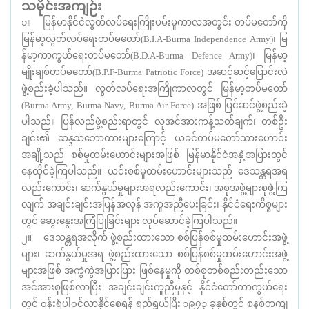
သမိုင်းအကျဉ်း
၁။ မြန်မာနိုင်ငံလွတ်လပ်ရေးကြိုးပမ်းမှုကာလအတွင်း တပ်မတော်ကို
မြန်မာ့လွတ်လပ်ရေးတပ်မတော်(B.I.A-Burma Independence Army)၊ မြ
န်မာ့ကာကွယ်ရေးတပ်မတော်(B.D.A-Burma Defence Army)၊ မြန်မာ့
မျိုးချစ်တပ်မတော်(B.P.F-Burma Patriotic Force) အဆင့်ဆင့်ပြောင်းလဲ
ဖွဲ့စည်းခဲ့ပါသည်။ လွတ်လပ်ရေးအကြိုကာလတွင် မြန်မာ့တပ်မတော်
(Burma Army, Burma Navy, Burma Air Force) အဖြစ် ပြင်ဆင်ဖွဲ့စည်းခဲ့
ပါသည်။ ပြန်လည်ဖွဲ့စည်းရာတွင် လူအင်အားကန့်သတ်ချက်၊ တစ်ဦး
ချင်း၏ ဆန္ဒသဘောထားများကြောင့် ယခင်တပ်မတော်သားဟောင်း
အချို့သည် စစ်မှုထမ်းဟောင်းများအဖြစ် မြန်မာနိုင်ငံအနှံ့အပြားတွင်
နေထိုင်ခဲ့ကြပါသည်။ ယင်းစစ်မှုထမ်းဟောင်းများသည် ဒေသန္တရအရ
လည်းကောင်း၊ ဆက်နွယ်မှုများအရလည်းကောင်း၊ အစုအဖွဲ့များစုဖွဲ့ကြ
လျက် အချင်းချင်းအပြန်အလှန် အကူအညီပေးခြင်း၊ နိုင်ငံရေးကိစ္စများ
တွင် ဆွေးနွေးအကြံပြုခြင်းများ လုပ်ဆောင်ခဲ့ကြပါသည်။
၂။ ဒေသန္တရအလိုက် ဖွဲ့စည်းထားသော စစ်ပြန်စစ်မှုထမ်းဟောင်းအဖွဲ့
များ၊ ဆက်နွယ်မှုအရ ဖွဲ့စည်းထားသော စစ်ပြန်စစ်မှုထမ်းဟောင်းအဖွဲ့
များအဖြစ် အကွဲကွဲအပြားပြား ဖြစ်နေမှုကို တစ်စုတစ်စည်းတည်းသော
အင်အားစုဖြစ်လာပြီး အချင်းချင်းကူညီမှုနှင့် နိုင်ငံတော်ကာကွယ်ရေး
တွင် ၀န်းရံပါ၀င်လာနိုင်စေရန် ရည်ရွယ်ပြီး ၁၉၇၃ ခုနှစ်တွင် စနစ်တကျ