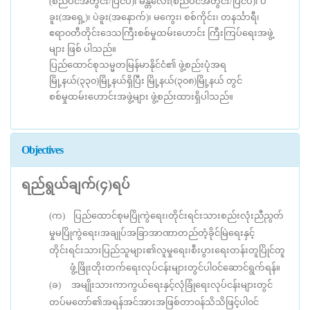
(စည်ပင်အတွင်း/ပြင်ပ)၊ မန္တလေး(စည်ပင်အတွင်း/ပြင်ပ)၊ ပဲ
ခူး(အရှေ့)၊ ပဲခူး(အနောက်)၊ မကွေး၊ စစ်ကိုင်း၊ တနင်္သာရီ၊
ဧရာ၀တီတိုင်းဒေသကြီးစစ်မှုထမ်းဟောင်း ကြီးကြပ်ရေးအဖွဲ့
များ ဖြစ် ပါသည်။
ပြည်ထောင်စုသမ္မတမြန်မာနိုင်ငံ၏ ဖွဲ့စည်းပုံအရ
မြို့နယ်(၃၃၀)မြို့နယ်ရှိပြီး မြို့နယ်(၃၀၈)မြို့နယ် တွင်
စစ်မှုထမ်းဟောင်းအဖွဲ့များ ဖွဲ့စည်းထားရှိပါသည်။
Objectives
ရည်ရွယ်ချက်(၄)ရပ်
(က) ပြည်ထောင်စုမပြိုကွဲရေး၊တိုင်းရင်းသားစည်းလုံးညီညွတ်
မှုမပြိုကွဲရေး၊အချုပ်အခြာအာဏာတည်တံ့ခိုင်မြဲရေးနှင့်
တိုင်းရင်းသားပြည်သူများ၏လူမှုရေး၊စီးပွားရေးတန်းတူပြိုင်တူ
ဖွံ့ဖြိုးတိုးတက်ရေးလုပ်ငန်းများတွင်ပါ၀င်ဆောင်ရွက်ရန်။
(ခ) အမျိုးသားကာကွယ်ရေးနှင့်လုံခြုံရေးလုပ်ငန်းများတွင်
တပ်မတော်၏အရန်အင်အားအဖြစ်တာ၀န်သိသိဖြင့်ပါ၀င်