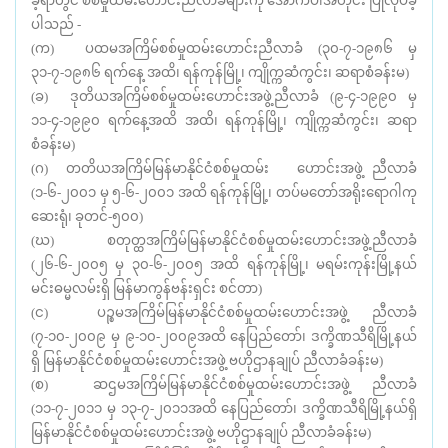
ခဲ့ရာတွင် စစ်မှုထမ်းဟောင်းညီလာခံများကို အောက်ပါအတိုင်း ပြုလုပ်ခဲ့
ပါသည် -
(က) ပထမအကြိမ်စစ်မှုထမ်းဟောင်းညီလာခံ (၃၀-၇-၁၉၈၆ မှ
၃၁-၇-၁၉၈၆ ရက်နေ့ အထိ၊ ရန်ကုန်မြို့၊ ကျိုက္ကဆံကွင်း၊ ဆရာစံခန်းမ)
(ခ) ဒုတိယအကြိမ်စစ်မှုထမ်းဟောင်းအဖွဲ့ညီလာခံ (၉-၄-၁၉၉၀ မှ
၁၁-၄-၁၉၉၀ ရက်နေ့အထိ အထိ၊ ရန်ကုန်မြို့၊ ကျိုက္ကဆံကွင်း၊ ဆရာ
စံခန်းမ)
(ဂ) တတိယအကြိမ်မြန်မာနိုင်ငံစစ်မှုထမ်း ဟောင်းအဖွဲ့ ညီလာခံ
(၁-၆-၂၀၀၁ မှ ၅-၆-၂၀၀၁ အထိ ရန်ကုန်မြို့၊ တပ်မတော်အရိုးရောဂါကု
ဆေးရုံ၊ ခုတင်-၅၀၀)
(ဃ) စတုတ္ထအကြိမ်မြန်မာနိုင်ငံစစ်မှုထမ်းဟောင်းအဖွဲ့ညီလာခံ
(၂၆-၆-၂၀၀၅ မှ ၃၀-၆-၂၀၀၅ အထိ ရန်ကုန်မြို့၊ မရမ်းကုန်းမြို့နယ်
မင်းဓမ္မလမ်းရှိ မြန်မာကွန်ဗန်းရှင်း စင်တာ)
(င) ပဉ္စမအကြိမ်မြန်မာနိုင်ငံစစ်မှုထမ်းဟောင်းအဖွဲ့ ညီလာခံ
(၇-၁၀-၂၀၀၉ မှ ၉-၁၀-၂၀၀၉အထိ နေပြည်တော်၊ ဒက္ခိဏသီရိမြို့နယ်
ရှိ မြန်မာနိုင်ငံစစ်မှုထမ်းဟောင်းအဖွဲ့ ဗဟိုဌာနချုပ် ညီလာခံခန်းမ)
(စ) ဆဌမအကြိမ်မြန်မာနိုင်ငံစစ်မှုထမ်းဟောင်းအဖွဲ့ ညီလာခံ
(၁၁-၇-၂၀၁၁ မှ ၁၃-၇-၂၀၁၁အထိ နေပြည်တော်၊ ဒက္ခိဏသီရိမြို့နယ်ရှိ
မြန်မာနိုင်ငံစစ်မှုထမ်းဟောင်းအဖွဲ့ ဗဟိုဌာနချုပ် ညီလာခံခန်းမ)