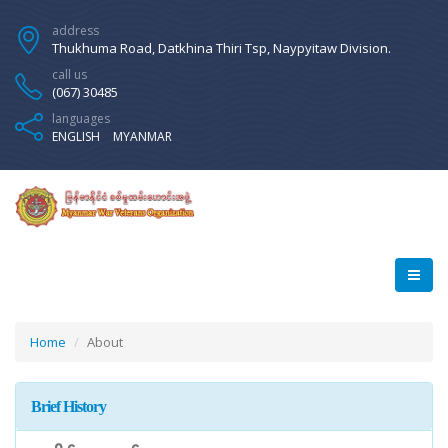
address
Thukhuma Road, Datkhina Thiri Tsp, Naypyitaw Division.
call us
(067) 30485
languages
ENGLISH
MYANMAR
Home
About
Brief History